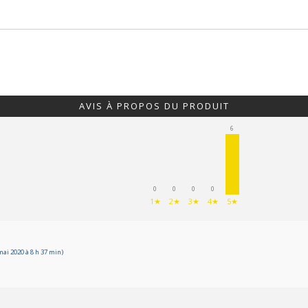
AVIS À PROPOS DU PRODUIT
6
0
0
0
0
1★
2★
3★
4★
5★
ai 2020 à 8 h 37 min)