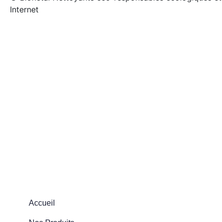
Internet
Créé par
Icone Internet
/
Création de site internet
et
ens
Accueil