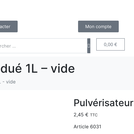
acter
Mon compte
0,00
€
adué 1L – vide
 - vide
Pulvérisateur
2,45
€
TTC
Article 6031