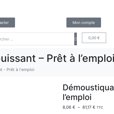
acter
Mon compte
0,00
€
issant – Prêt à l’emplo
 - Prêt à l'emploi
Démoustiquan
l’emploi
8,06
€
–
81,17
€
TTC