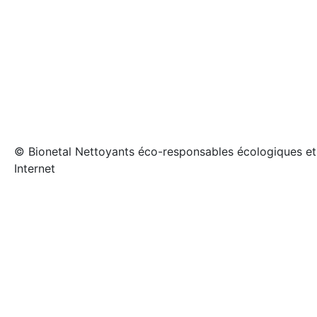
5 
© Bionetal Nettoyants éco-responsables écologiques et 
Internet
Créé par
Icone Internet
/
Création de site internet
et
ens