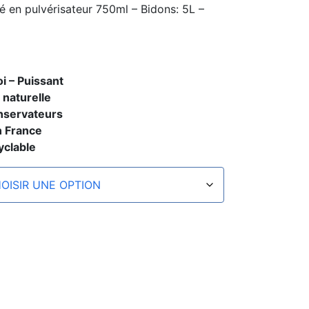
é en pulvérisateur 750ml – Bidons: 5L –
oi – Puissant
e naturelle
onservateurs
n France
yclable