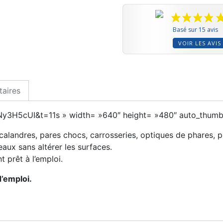
Basé sur 15 avis
VOIR LES AVIS
aires
xNy3H5cUI&t=11s » width= »640″ height= »480″ auto_thumb
alandres, pares chocs, carrosseries, optiques de phares, p
eaux sans altérer les surfaces.
 prêt à l’emploi.
’emploi.