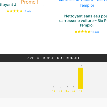
Promo !
ttoyant Jantes Puissant
Nettoyant sans eau po
carrosserie voiture – Bio P
l’emploi
AVIS À PROPOS DU PRODUIT
15
0
0
0
0
1★
2★
3★
4★
5★