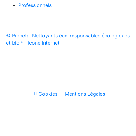
Professionnels
6 avis
© Bionetal Nettoyants éco-responsables écologiques
et bio * | Icone Internet
Créé par
Icone Internet
/
Création de site internet
et
enseigne
Cookies
Mentions Légales