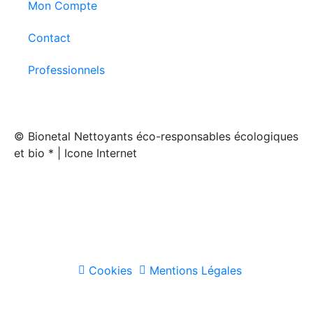
Mon Compte
Contact
Professionnels
© Bionetal Nettoyants éco-responsables écologiques
et bio * | Icone Internet
Créé par
Icone Internet
/
Création de site internet
et
enseigne
Cookies
Mentions Légales