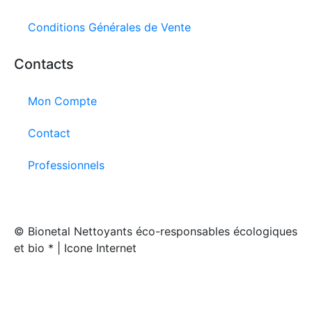
Conditions Générales de Vente
Contacts
Mon Compte
Contact
Professionnels
© Bionetal Nettoyants éco-responsables écologiques
6 avis
et bio * | Icone Internet
Créé par
Icone Internet
/
Création de site internet
et
enseigne