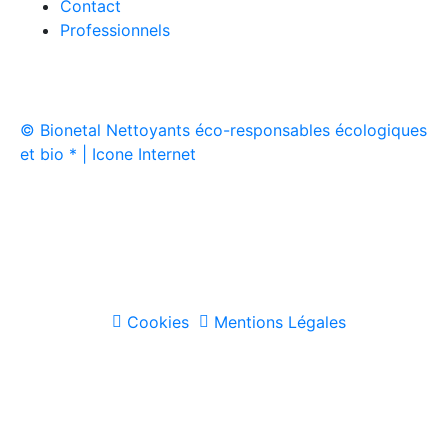
Contact
Professionnels
© Bionetal Nettoyants éco-responsables écologiques
et bio * | Icone Internet
Créé par
Icone Internet
/
Création de site internet
et
enseigne
Cookies
Mentions Légales